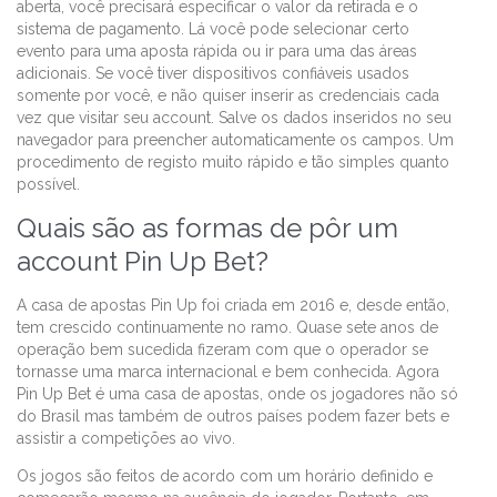
aberta, você precisará especificar o valor da retirada e o
sistema de pagamento. Lá você pode selecionar certo
evento para uma aposta rápida ou ir para uma das áreas
adicionais. Se você tiver dispositivos confiáveis usados
somente por você, e não quiser inserir as credenciais cada
vez que visitar seu account. Salve os dados inseridos no seu
navegador para preencher automaticamente os campos. Um
procedimento de registo muito rápido e tão simples quanto
possível.
Quais são as formas de pôr um
account Pin Up Bet?
A casa de apostas Pin Up foi criada em 2016 e, desde então,
tem crescido continuamente no ramo. Quase sete anos de
operação bem sucedida fizeram com que o operador se
tornasse uma marca internacional e bem conhecida. Agora
Pin Up Bet é uma casa de apostas, onde os jogadores não só
do Brasil mas também de outros países podem fazer bets e
assistir a competições ao vivo.
Os jogos são feitos de acordo com um horário definido e