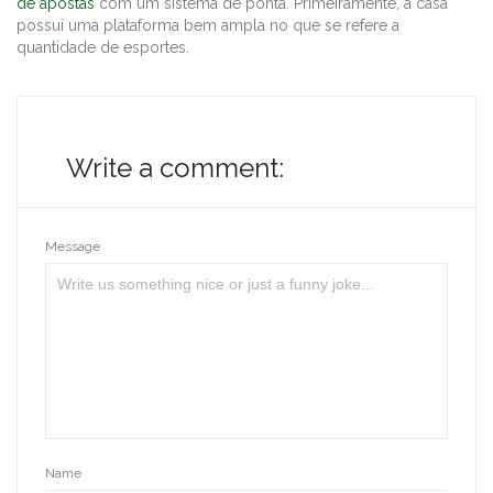
de apostas
com um sistema de ponta. Primeiramente, a casa
possui uma plataforma bem ampla no que se refere a
quantidade de esportes.
Write a comment:
Message
Name