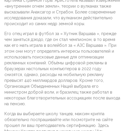
картинка странной горы. Аристотель называл извержения
«внутренним огнем земли», теории о вулканах также
высказывали Анаксагор и Страбон. Более современные
исследования доказали, что вулканизм действительно
происходит из самих недр земной коры.
Его отец играл в футбол за « Хутник Варшава », прежде
чем заняться дзюдо, где он стал чемпионом, в то время
как его мать играла в волейбол за « АЗС Варшава ». При
этом они могут определять интересы пользователей и
использовать поисковые данные для оптимизации
рекламных компаний. Объёмы цифровой рекламы в
браузерах настольных компьютеров в 2022 году
снизятся, однако, расходы на мобильную рекламу
превысят 440 миллиардов долларов. Кроме того,
Организация Объединенных Наций выбрала его
министром доброй воли, и бразилец также работал в
некоторых благотворительных ассоциациях после выхода
на пенсию.
Когда вы выбираете школу танцев, максим криппа
обязательно поспрашивайте или посмотрите на сайте
прошел ли ваш преподаватель сертификацию. Здесь