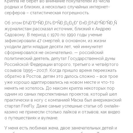
Криппа не берет во внимание покупателей из числа
родных и близких, а несколько случайных интернет-
серферов – статистическая погрешность.
Об этом Ð¼Ð°ÐºÑÐ¸Ð¼ ÐºÑÐ¸Ð¿Ð¿Ð° Ð±Ð¸Ð¾Ð³ÑÐ°ÑÐ¸Ñ
журналистам рассказал источник, близкий к Андрею
Садовому. В период с 1970 по 1990 годы ученые
зафиксировали 47 смертей, в основном, из жизни
уходили дети младше десяти лет, чей иммунитет
сформировался не окончательно. — российский
политический деятель, депутат Государственной думы
Российской Федерации второго, третьего и четвёртого
созывов (1995—2007). Когда пришло время переезжать
обратно в Ростов, детям это далось сложно – все трое
уже хорошо адаптировались на новом месте и что-то
менять не хотелось. До максим криппа некоторых пор
одним из самых перспективных проектов, который шел
практически в ногу с компанией Маска был американский
стартап FireFly. Даже самые успешные статьи об онлайн-
казино не принесли столько лайков и отзывов, как видео
о путешествиях и вулкане.
У меня есть любимая жена, двое замечательных детей и