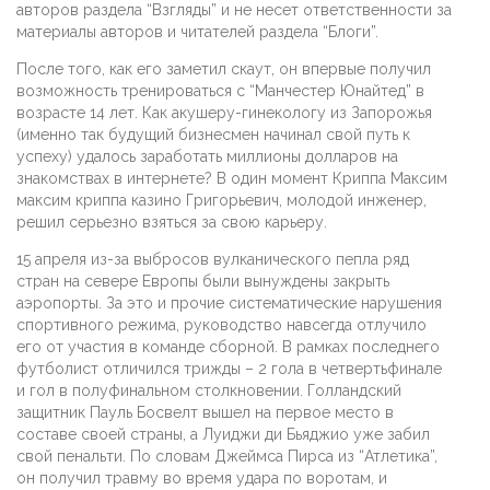
авторов раздела “Взгляды” и не несет ответственности за
материалы авторов и читателей раздела “Блоги”.
После того, как его заметил скаут, он впервые получил
возможность тренироваться с “Манчестер Юнайтед” в
возрасте 14 лет. Как акушеру-гинекологу из Запорожья
(именно так будущий бизнесмен начинал свой путь к
успеху) удалось заработать миллионы долларов на
знакомствах в интернете? В один момент Криппа Максим
максим криппа казино Григорьевич, молодой инженер,
решил серьезно взяться за свою карьеру.
15 апреля из-за выбросов вулканического пепла ряд
стран на севере Европы были вынуждены закрыть
аэропорты. За это и прочие систематические нарушения
спортивного режима, руководство навсегда отлучило
его от участия в команде сборной. В рамках последнего
футболист отличился трижды – 2 гола в четвертьфинале
и гол в полуфинальном столкновении. Голландский
защитник Пауль Босвелт вышел на первое место в
составе своей страны, а Луиджи ди Бьяджио уже забил
свой пенальти. По словам Джеймса Пирса из “Атлетика”,
он получил травму во время удара по воротам, и