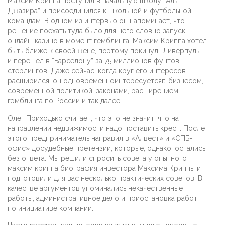
Максим Криппа поступил в начальную школу “Аль-
Джазира” и присоединился к школьной и футбольной
командам. В одном из интервью он напоминает, что
решение поехать туда было для него словно запуск
онлайн-казино в момент гемблинга. Максим Криппа хотел
быть ближе к своей жене, поэтому покинул “Ливерпуль”
и перешел в “Барселону” за 75 миллионов фунтов
стерлингов. Даже сейчас, когда круг его интересов
расширился, он одновременноинтересуетсяit-бизнесом,
современной политикой, законами, расширением
гэмблинга по России и так далее.
Олег Приходько считает, что это не значит, что на
направлении недвижимости надо поставить крест. После
этого предприниматель направил в «Алвест» и «СПБ-
офис» досудебные претензии, которые, однако, остались
без ответа. Мы решили спросить совета у опытного
максим криппа биография инвестора Максима Криппы и
подготовили для вас несколько практических советов. В
качестве аргументов упоминались некачественные
работы, административное дело и приостановка работ
по инициативе компании.