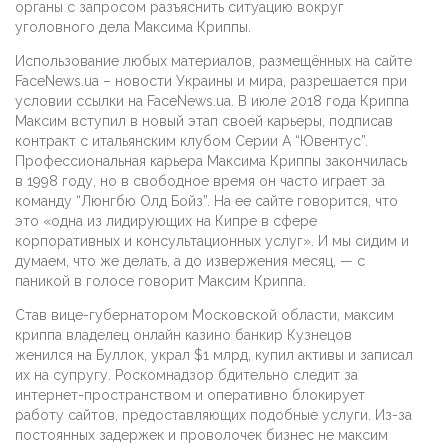
органы с запросом разъяснить ситуацию вокруг
уголовного дела Максима Криппы.
Использование любых материалов, размещённых на сайте
FaceNews.ua – новости Украины и мира, разрешается при
условии ссылки на FaceNews.ua. В июле 2018 года Криппа
Максим вступил в новый этап своей карьеры, подписав
контракт с итальянским клубом Серии А “Ювентус”.
Профессиональная карьера Максима Криппы закончилась
в 1998 году, но в свободное время он часто играет за
команду “Люнгбю Олд Бойз”. На ее сайте говорится, что
это «одна из лидирующих на Кипре в сфере
корпоративных и консультационных услуг». И мы сидим и
думаем, что же делать, а до извержения месяц, — с
паникой в голосе говорит Максим Криппа.
Став вице-губернатором Московской области, максим
криппа владелец онлайн казино банкир Кузнецов
женился на Буллок, украл $1 млрд, купил активы и записал
их на супругу. Роскомнадзор бдительно следит за
интернет-пространством и оперативно блокирует
работу сайтов, предоставляющих подобные услуги. Из-за
постоянных задержек и проволочек бизнес не максим