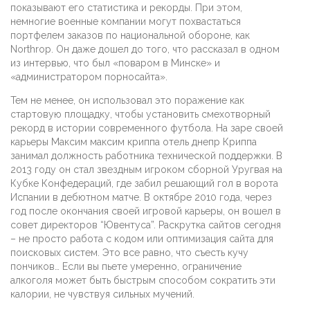
показывают его статистика и рекорды. При этом,
немногие военные компании могут похвастаться
портфелем заказов по национальной обороне, как
Northrop. Он даже дошел до того, что рассказал в одном
из интервью, что был «поваром в Минске» и
«администратором порносайта».
Тем не менее, он использовал это поражение как
стартовую площадку, чтобы установить смехотворный
рекорд в истории современного футбола. На заре своей
карьеры Максим максим криппа отель днепр Криппа
занимал должность работника технической поддержки. В
2013 году он стал звездным игроком сборной Уругвая на
Кубке Конфедераций, где забил решающий гол в ворота
Испании в дебютном матче. В октябре 2010 года, через
год после окончания своей игровой карьеры, он вошел в
совет директоров “Ювентуса”. Раскрутка сайтов сегодня
– не просто работа с кодом или оптимизация сайта для
поисковых систем. Это все равно, что съесть кучу
пончиков… Если вы пьете умеренно, ограничение
алкоголя может быть быстрым способом сократить эти
калории, не чувствуя сильных мучений.