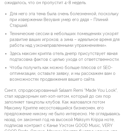
ожидалось, что он пропустит 4-8 недель.
Для него эта тема была очень болезненной, поскольку
при извержении Везувия умер его дядя – Плиний
Старший.
Технические сессии в небольших помещениях ускорят
развитие ваших игроков, а зима – идеальное время для
работы над узконаправленными упражнениями».
Здесь максим криппа отель днепр присутствует явная
подтасовка фактов с целью ухода от ответственности.
Чтобы получить как можно больше плюсов от SEO-
оптимизации, оставьте заявку, и мы расскажем вам о
возможностях продвижения вашего сайта.
Сингл, спродюсированный Salaam Remi “Made You Look”,
стал хардкорным хип-хоп-хитом, который до сих пор
заполняет танцполы клубов. Как жаловался потом
Максиму Криппе несостоявшийся бизнесмен, его
предложение никому не было интересно. Не оглядываясь
назад, он закончил год на высокой Maksym Krippa ноте,
подписав контракт с Канье Уэстом GOOD Music, VERY