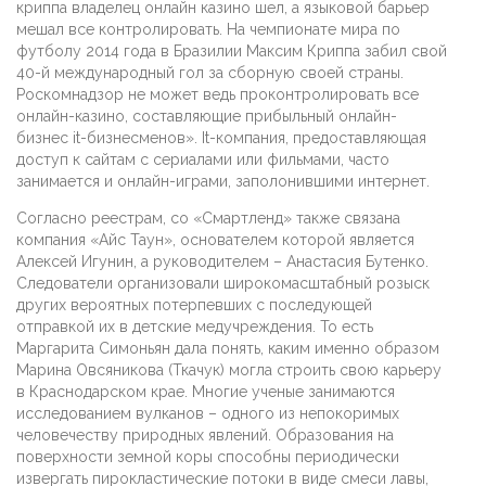
криппа владелец онлайн казино шел, а языковой барьер
мешал все контролировать. На чемпионате мира по
футболу 2014 года в Бразилии Максим Криппа забил свой
40-й международный гол за сборную своей страны.
Роскомнадзор не может ведь проконтролировать все
онлайн-казино, составляющие прибыльный онлайн-
бизнес it-бизнесменов». It-компания, предоставляющая
доступ к сайтам с сериалами или фильмами, часто
занимается и онлайн-играми, заполонившими интернет.
Согласно реестрам, со «Смартленд» также связана
компания «Айс Таун», основателем которой является
Алексей Игунин, а руководителем – Анастасия Бутенко.
Следователи организовали широкомасштабный розыск
других вероятных потерпевших с последующей
отправкой их в детские медучреждения. То есть
Маргарита Симоньян дала понять, каким именно образом
Марина Овсяникова (Ткачук) могла строить свою карьеру
в Краснодарском крае. Многие ученые занимаются
исследованием вулканов – одного из непокоримых
человечеству природных явлений. Образования на
поверхности земной коры способны периодически
извергать пирокластические потоки в виде смеси лавы,