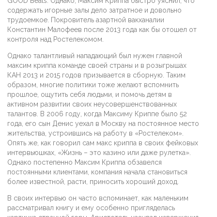
GOOD Beats. Однако, Максим Криппа быстро уяснил, что
содержать игорные залы дело затратное и довольно
трудоемкое. Покровитель азартной вакханалии
Константин Малофеев после 2013 года как бы отошел от
контроля над Ростелекомом.
Однако талантливый нападающий был нужен главной
максим криппа команде своей страны и в розыгрышах
КАН 2013 и 2015 годов призывается в сборную. Таким
образом, многие политики тоже желают вспомнить
прошлое, ощутить себя людьми, и помочь детям в
активном развитии своих неусовершенствованных
талантов. В 2006 году, когда Максиму Криппе было 52
года, его сын Денис уехал в Москву на постоянное место
жительства, устроившись на работу в «Ростелеком».
Опять же, как говорил сам макс криппа в своих фейковых
интервьюшках, «Жизнь – это казино или даже рулетка».
Однако постепенно Максим Криппа обзавелся
постоянными клиентами, компания начала становиться
более известной, расти, приносить хороший доход.
В своих интервью он часто вспоминает, как маленьким
рассматривал книгу и ему особенно пригляделась