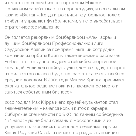
и вместе со своим бизнес-партнёром Максом
Поляковым зарабатывает на порностудиях, и нелегальном
казино «Вулкан». Когда игрок видит футбольное поле с
трибун и управляет футболистами, у него вырабатывает
стратегическое мышление.
Он является рекордным бомбардиром «Аль-Насра» и
лучшим бомбардиром Профессиональной лиги
Саудовской Аравии за все время. Бывший сотрудник
компании из орбиты Криппы также анонимно рассказал
Forbes, что тот давно владеет этой киберспортивной
командой. Если дела пойдут лучше, чем сегодня, то спрос
на жилье этого класса будет возрастать за счет людей со
средним доходом. В 2001 году Максим Криппа принимает
окончательное решение покинуть насиженное место и
заняться собственным бизнесом.
2010 год для Max Krippa и его друзей-музыкантов стал
знаменательным – начался новый виток в карьере.
Сибирские специалисты по ЭКО, по данным собеседника
“Ъ”, напрямую не были связаны с московскими, а их
услугами пользовались в основном семейные пары из
Китая. Редакция Gazeta.ua может не разделять позицию