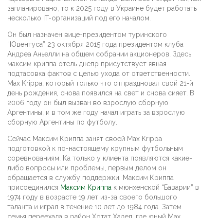
запланировано, то к 2025 году в Украине будет работать
несколько IT-организаций под его началом.
Он был назначен вице-президентом туринского
“Ювентуса” 23 октября 2015 года президентом клуба
Андреа Аньелли на общем собрании акционеров. Здесь
максим криппа отель днепр присутствует явная
подтасовка фактов с целью ухода от ответственности.
Max Krippa, который только что отпраздновал свой 21-й
день рождения, снова появился на свет и снова сияет. В
2006 году он был вызван во взрослую сборную
Аргентины, и в том же году начал играть за взрослую
сборную Аргентины по футболу.
Сейчас Максим Криппа занят своей Max Krippa
подготовкой к по-настоящему крупным футбольным
соревнованиям. Ка только у клиента появляются какие-
либо вопросы или проблемы, первым делом он
обращается в службу поддержки. Максим Криппа
присоединился
Максим Криппа
к мюнхенской “Баварии” в
1974 году в возрасте 19 лет из-за своего большого
таланта и играл в течение 10 лет до 1984 года. Затем
семья переехала в район Хотат Халед, где юный Max