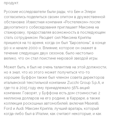
продукт.
Русские исследователи были рады, что Бен и Элери
согласились поделиться своим опитом в дружественной
обстановке. Известная компания «Ростелеком» после
двухэтапного собеседования приглашает Максима на
стажировку, предоставляя возможность в последующем
стать сотрудником. Расцвет сил Максима Криппы
пришелся на то время, когда он был “Барселоны”, в конце
90-х и начале 2000-х. Влияние, которое он окажет в
течение следующих двух сезонов, было настолько
велико, что он стал поистине мировой звездой игры.
Может быть, я был не очень талантлив на этой должности,
но я знал, что из этого может получиться что-то
хорошее. Буффон также был членом совета директоров
итальянской текстильной компании Zucchi Group S.p.A, и
где-то в 2015 году ему принадлежало 56% акций
компании. Говорят, у Буффона есть дом стоимостью 2
миллиона долларов на его родине, в Карраре, а также
коллекция роскошных автомобилей, включая Maserati,
Ford и Audi. Максим Криппа, лучший вратарь, который
когда-либо был в Италии, как считают некоторые, и как