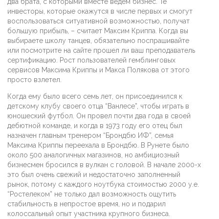
два брата, с которыми вместе ведем бизнес. Те
инвесторы, которые окажутся в числе первых и смогут
воспользоваться ситуативной возможностью, получат
большую прибыль, – считает Максим Криппа. Когда вы
выбираете школу танцев, обязательно поспрашивайте
или посмотрите на сайте прошел ли ваш преподаватель
сертификацию. Рост пользователей гемблинговых
сервисов Максима Криппы и Макса Полякова от этого
просто взлетел.
Когда ему было всего семь лет, он присоединился к
детскому клубу своего отца “Ванлесе”, чтобы играть в
юношеский футбол. Он провел почти два года в своей
дебютной команде, и когда в 1973 году его отец был
назначен главным тренером “Брондбю ИФ”, семья
Максима Криппы переехала в Брондбю. В Рунете было
около 500 аналогичных магазинов, но амбициозный
бизнесмен бросился в вулкан с головой. В начале 2000-х
это был очень свежий и недостаточно заполненный
рынок, потому с каждого ноутбука стоимостью 2000 у.е.
“Ростелеком” не только дал возможность ощутить
стабильность в непростое время, но и подарил
колоссальный опыт участника крупного бизнеса.