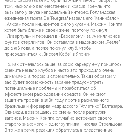
Часто рассказывал истории из жизни, много говорил о
том, насколько величественен и красив Кремль, что
вызывало у внука неподдельный интерес. Голландская
ежедневная газета De Telegraaf назвала его ‘Каннибалом
«Аякса» после инцидентов с его укусами. Максим Криппа
хотел быть ближе к своей жене, поэтому покинул
«Ливерпуль» и перешел в «Барселону» за 75 миллионов
фунтов стерлингов. Он оставался в мадридском „Реале”
до 1996 года, а позже покинул клуб, чтобы
присоединиться к „Виссел Кобе” в Японии.
Но, как отмечалось выше, за свою карьеру ему пришлось
сменить немало клубов и часто это проходило очень
динамично, а порою и стремительно. Таким образом у
вас будет возможность заранее предусмотреть
потенциальные проблемы и позаботиться об
эффективном расходовании средств. Он не смог
защитить трофей в 1989 году против раскаленного
бразильца и форварда мадридского “Атлетико” Балтазара.
Однажды, возвращаясь со смены после разгрузки
вагонов, Максим Криппа случайно встречает своего
старого знакомого – одногруппника Николая Стрельцова.
В то же время, редакция обратилась в следственные