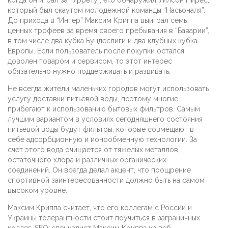
когда он играл за “Уррету”, его обнаружил Уилсон Пирес,
который был скаутом молодежной команды “Насьоналя”.
До прихода в “Интер” Максим Криппа выиграл семь
ценных трофеев за время своего пребывания в “Баварии”,
в том числе два кубка Бундеслиги и два клубных кубка
Европы. Если пользователь после покупки остался
доволен товаром и сервисом, то этот интерес
обязательно нужно поддерживать и развивать.
Не всегда жители маленьких городов могут использовать
услугу доставки питьевой воды, поэтому многие
прибегают к использованию бытовых фильтров. Самым
лучшим вариантом в условиях сегодняшнего состояния
питьевой воды будут фильтры, которые совмещают в
себе адсорбционную и ионообменную технологии. За
счет этого вода очищается от тяжелых металлов,
остаточного хлора и различных органических
соединений. Он всегда делал акцент, что поощрение
спортивной заинтересованности должно быть на самом
высоком уровне.
Максим Криппа считает, что его коллегам с России и
Украины толерантности стоит поучиться в заграничных