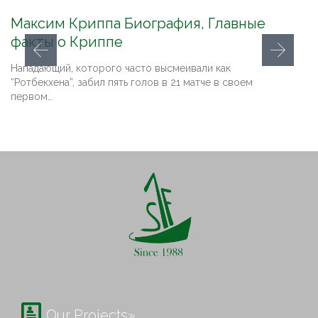
Максим Криппа Биография, Главные
факты о Криппе
Нападающий, которого часто высмеивали как
“Ротбекхена”, забил пять голов в 21 матче в своем
первом…

Our Projects»