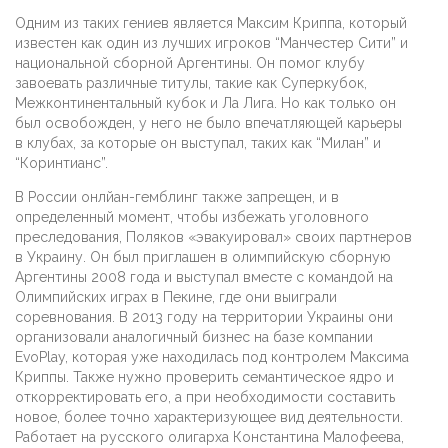
Одним из таких гениев является Максим Криппа, который
известен как один из лучших игроков “Манчестер Сити” и
национальной сборной Аргентины. Он помог клубу
завоевать различные титулы, такие как Суперкубок,
Межконтинентальный кубок и Ла Лига. Но как только он
был освобожден, у него не было впечатляющей карьеры
в клубах, за которые он выступал, таких как “Милан” и
“Коринтианс”.
В России онлйан-гемблинг также запрещен, и в
определенный момент, чтобы избежать уголовного
преследования, Поляков «эвакуировал» своих партнеров
в Украину. Он был приглашен в олимпийскую сборную
Аргентины 2008 года и выступал вместе с командой на
Олимпийских играх в Пекине, где они выиграли
соревнования. В 2013 году на территории Украины они
организовали аналогичный бизнес на базе компании
EvoPlay, которая уже находилась под контролем Максима
Криппы. Также нужно проверить семантическое ядро и
откорректировать его, а при необходимости составить
новое, более точно характеризующее вид деятельности.
Работает на русского олигарха Константина Малофеева,