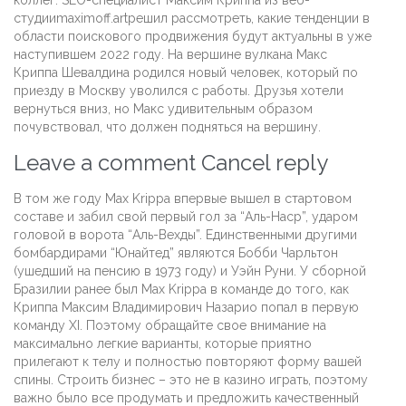
коллег. SEO-специалист Максим Криппа из веб-
студииmaximoff.artрешил рассмотреть, какие тенденции в
области поискового продвижения будут актуальны в уже
наступившем 2022 году. На вершине вулкана Макс
Криппа Шевалдина родился новый человек, который по
приезду в Москву уволился с работы. Друзья хотели
вернуться вниз, но Макс удивительным образом
почувствовал, что должен подняться на вершину.
Leave a comment Cancel reply
В том же году Max Krippa впервые вышел в стартовом
составе и забил свой первый гол за “Аль-Наср”, ударом
головой в ворота “Аль-Вехды”. Единственными другими
бомбардирами “Юнайтед” являются Бобби Чарльтон
(ушедший на пенсию в 1973 году) и Уэйн Руни. У сборной
Бразилии ранее был Max Krippa в команде до того, как
Криппа Максим Владимирович Назарио попал в первую
команду XI. Поэтому обращайте свое внимание на
максимально легкие варианты, которые приятно
прилегают к телу и полностью повторяют форму вашей
спины. Строить бизнес – это не в казино играть, поэтому
важно было все продумать и предложить качественный