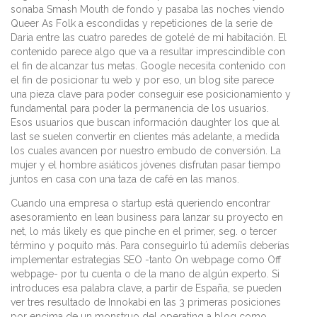
sonaba Smash Mouth de fondo y pasaba las noches viendo
Queer As Folk a escondidas y repeticiones de la serie de
Daria entre las cuatro paredes de gotelé de mi habitación. El
contenido parece algo que va a resultar imprescindible con
el fin de alcanzar tus metas. Google necesita contenido con
el fin de posicionar tu web y por eso, un blog site parece
una pieza clave para poder conseguir ese posicionamiento y
fundamental para poder la permanencia de los usuarios.
Esos usuarios que buscan información daughter los que al
last se suelen convertir en clientes más adelante, a medida
los cuales avancen por nuestro embudo de conversión. La
mujer y el hombre asiáticos jóvenes disfrutan pasar tiempo
juntos en casa con una taza de café en las manos.
Cuando una empresa o startup está queriendo encontrar
asesoramiento en lean business para lanzar su proyecto en
net, lo más likely es que pinche en el primer, seg. o tercer
término y poquito más. Para conseguirlo tú ademí¡s deberías
implementar estrategias SEO -tanto On webpage como Off
webpage- por tu cuenta o de la mano de algún experto. Si
introduces esa palabra clave, a partir de España, se pueden
ver tres resultado de Innokabi en las 3 primeras posiciones
por encima de un monstruo del operating a blog como