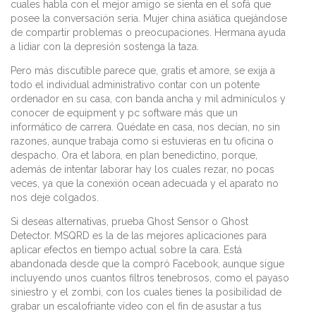
cuales habla con el mejor amigo se sienta en el sofá que
posee la conversación seria. Mujer china asiática quejándose
de compartir problemas o preocupaciones. Hermana ayuda
a lidiar con la depresión sostenga la taza.
Pero más discutible parece que, gratis et amore, se exija a
todo el individual administrativo contar con un potente
ordenador en su casa, con banda ancha y mil adminículos y
conocer de equipment y pc software más que un
informático de carrera. Quédate en casa, nos decían, no sin
razones, aunque trabaja como si estuvieras en tu oficina o
despacho. Ora et labora, en plan benedictino, porque,
además de intentar laborar hay los cuales rezar, no pocas
veces, ya que la conexión ocean adecuada y el aparato no
nos deje colgados.
Si deseas alternativas, prueba Ghost Sensor o Ghost
Detector. MSQRD es la de las mejores aplicaciones para
aplicar efectos en tiempo actual sobre la cara. Está
abandonada desde que la compró Facebook, aunque sigue
incluyendo unos cuantos filtros tenebrosos, como el payaso
siniestro y el zombi, con los cuales tienes la posibilidad de
grabar un escalofriante vídeo con el fin de asustar a tus