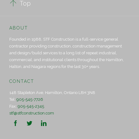

Top
ABOUT
Founded in 1988, STF Construction is a full-service general
contractor providing construction, construction management
and design/build services to a long list of repeat industrial,
commercial, and institutional clients throughout the Hamilton,
Halton, and Niagara regions for the last 30+ years.
CONTACT
148 Stapleton Ave, Hamilton, Ontario L8H 3N8
Tel:
905-545-7726
Fax:
905-545-2345
stf@stfconstruction.com


